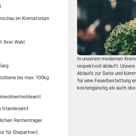
l
enschau im Krematorium
t Ihrer Wahl
In unserem modernen Kremat
Sarg
respektvoll abläuft. Unser
Ablaufs zur Seite und kümm
storbene bis max. 100kg
für eine Feuerbestattung en
kostengünstig als auch ökolo
Einwohnermeldeamt
m Standesamt
lichen Rententräger
r für Ehepartner)