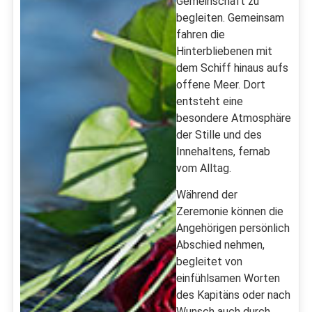
Gemeinschaft zu
begleiten. Gemeinsam
fahren die
Hinterbliebenen mit
dem Schiff hinaus aufs
offene Meer. Dort
entsteht eine
besondere Atmosphäre
der Stille und des
Innehaltens, fernab
vom Alltag.
Während der
Zeremonie können die
Angehörigen persönlich
Abschied nehmen,
begleitet von
einfühlsamen Worten
des Kapitäns oder nach
Wunsch auch durch