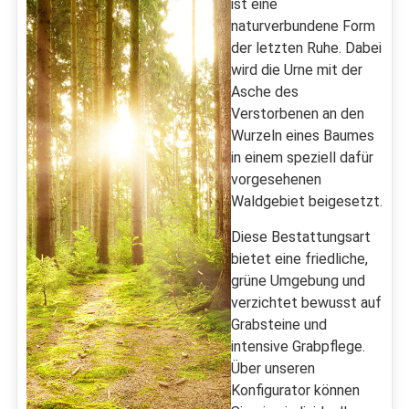
ist eine
naturverbundene Form
der letzten Ruhe. Dabei
wird die Urne mit der
Asche des
Verstorbenen an den
Wurzeln eines Baumes
in einem speziell dafür
vorgesehenen
Waldgebiet beigesetzt.
Diese Bestattungsart
bietet eine friedliche,
grüne Umgebung und
verzichtet bewusst auf
Grabsteine und
intensive Grabpflege.
Über unseren
Konfigurator können