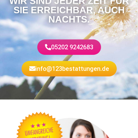
WIR SIND JEDER ZEIT FÜR
SIE ERREICHBAR, AUCH
NACHTS.
05202 9242683
info@123bestattungen.de