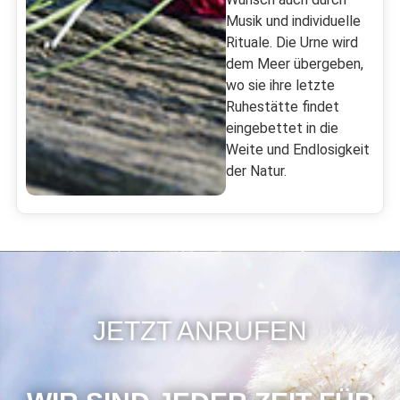
Musik und individuelle
Rituale. Die Urne wird
dem Meer übergeben,
wo sie ihre letzte
Ruhestätte findet
eingebettet in die
Weite und Endlosigkeit
der Natur.
JETZT ANRUFEN