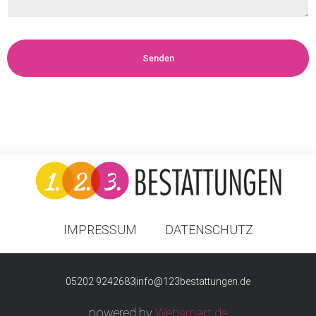
Senden
IMPRESSUM
DATENSCHUTZ
05202 9242683
info@123bestattungen.de
powered by
Websmart.de